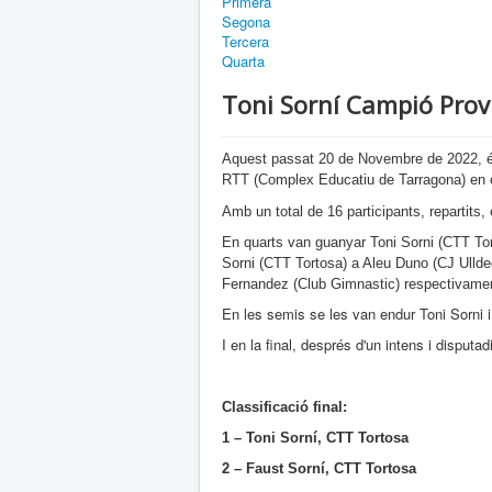
Primera
Segona
Tercera
Quarta
Toni Sorní Campió Prov
Aquest passat 20 de Novembre de 2022, é
RTT (Complex Educatiu de Tarragona) en c
Amb un total de 16 participants, repartits,
En quarts van guanyar Toni Sorni (CTT To
Sorni (CTT Tortosa) a Aleu Duno (CJ Ulld
Fernandez (Club Gimnastic) respectivame
En les semis se les van endur Toni Sorni 
I en la final, després d'un intens i disputad
Classificació final:
1 – Toni Sorní, CTT Tortosa
2 –
Faust Sorní, CTT Tortosa