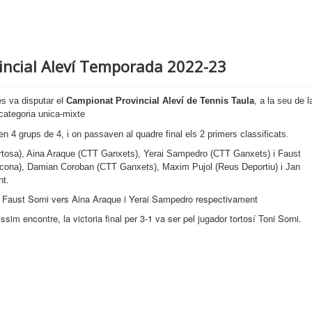
incial Aleví Temporada 2022-23
s va disputar el
Campionat Provincial Aleví de Tennis Taula
, a la seu de l
ategoria unica-mixte
 en 4 grups de 4, i on passaven al quadre final els 2 primers classificats.
rtosa), Aina Araque (CTT Ganxets), Yerai Sampedro (CTT Ganxets) i Faust
econa), Damian Coroban (CTT Ganxets), Maxim Pujol (Reus Deportiu) i Jan
nt.
i Faust Sorni vers Aina Araque i Yerai Sampedro respectivament
issim encontre, la victoria final per 3-1 va ser pel jugador tortosí Toni Sorni.