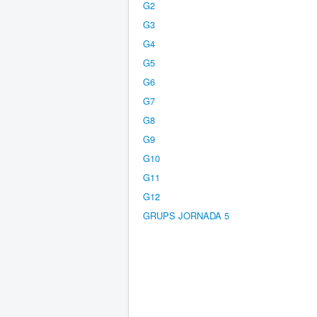
G2
G3
G4
G5
G6
G7
G8
G9
G10
G11
G12
GRUPS JORNADA 5