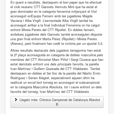
En quant a resultats, destaquem el bon paper que ha efectuat
el club reusenc CTT Ganxets Vermuts Miró que ha estat el
gran dominador en la categoria femenina mitjançant el títol
aconseguit enEquips Femení amb les jugadores Magda
Veciana i Alba Virgili. L’esmentada Alba Virgili també ha
aconseguit arribar a la final Individual Femenina on ha caigut
enfront Mireia Pereto del CTT Ripollet. En dobles femení,
ambdues jugadores dels Ganxets també aconseguien disputar
una gran final enfront Marta Pérez (Ripollet) i Mireia Pereto
(Ateneu), però finalment han cedit la victòria per un ajustat 3-2.
Altres resultats destacats dels jugadors tarragonins han estat
la 2ª plaça aconseguida en categoria de dobles masculina pels
membres del CTT Almoster Marc Piñol i Sergi Ciurana que han
estat derrotats enfront uns dels principals favorits, la parella
Ivan Martínez i Guillem Quesada del CTT Vilablareix. També
destaquem en dobles el 3er lloc de la parella del Nàstic Enric
Rodríguez i Senen Alegret, especialment aquest últim ha
realitzat un excel·lent torneig en aconseguir el subcampionat
en la categoria Masculina Absoluta, tot i caure enfront un dels
favorits del torneig, Ivan Martínez del CTT Vilablareix.
Llegeix més: Crònica Campionat de Catalunya Absolut
B