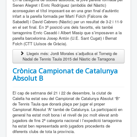
Senen Alegret i Enric Rodríguez (ambdós del Nàstic)
aconseguien el títol imposant-se en una gran final d’autèntic
infart a la parella formada per Martí Folch (Falcons de
Sabadell) i David Cabrero (Nàstic) per un resultat de 3-2 i 11-9
en el set final. En 3ª posició uns dels favorits, els també
tarragonins Enric Casadó i Albert Masip que s’imposaven a la
parella barcelonina Josep Antón (U.E. Sant Cugat) i Bernat
Folch (CTT Lluïsos de Gràcia).
Llegeix més: Jordi Morales s’adjudica el Torneig de
Nadal de Tennis Taula 2015 del Nàstic de Tarragona
Crònica Campionat de Catalunya
Absolut B
El cap de setmana del 21 i 22 de desembre, la ciutat de
Calella ha estat seu del Campionat de Catalunya Absolut “B”
de Tennis Taula que donarà plaça per jugar el proper
Campionat Absolut “A” també de Catalunya. La participació en
general ha estat molt bona i el nivell de joc molt elevat amb
jugadors de fins 2ª categoria nacional i l’expedició tarragonina
ha estat ben representada amb jugadors procedents de
diferents clubs de tota la província.