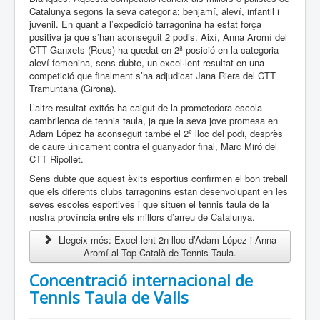
Catalunya segons la seva categoria; benjamí, aleví, infantil i
juvenil. En quant a l’expedició tarragonina ha estat força
positiva ja que s’han aconseguit 2 podis. Així, Anna Aromí del
CTT Ganxets (Reus) ha quedat en 2ª posició en la categoria
aleví femenina, sens dubte, un excel·lent resultat en una
competició que finalment s’ha adjudicat Jana Riera del CTT
Tramuntana (Girona).
L’altre resultat exitós ha caigut de la prometedora escola
cambrilenca de tennis taula, ja que la seva jove promesa en
Adam López ha aconseguit també el 2º lloc del podi, desprès
de caure únicament contra el guanyador final, Marc Miró del
CTT Ripollet.
Sens dubte que aquest èxits esportius confirmen el bon treball
que els diferents clubs tarragonins estan desenvolupant en les
seves escoles esportives i que situen el tennis taula de la
nostra província entre els millors d’arreu de Catalunya.
Llegeix més: Excel·lent 2n lloc d’Adam López i Anna
Aromí al Top Català de Tennis Taula.
Concentració internacional de
Tennis Taula de Valls