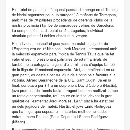
Èxit total de participació aquest passat diumenge en el Torneig
de Nadal organitzat pel club tarragoní Gimnàstic de Tarragona,
amb més de 70 palistes procedents de diferents clubs de la
nostra província i també de comarques veïnes de Barcelona.
La competició s’ha disputat en 2 categories, individual
absoluta pel matí i dobles absoluts al vespre.
En individual masculí el guanyador ha estat el jugador de
l’Esparreguera de 1ª Nacional Jordi Morales, internacional amb
la selecció espanyola paralímpica de Tennis Taula que ha fet
valer el seu impressionant palmarès derrotant a rivals de
també molta categoria, alguns d’ells militants d’equips també
de la lliga de 1ª nacional espanyola. Així, a semifinals i en un
gran partit, es desfeia per 3-0 d’un dels principals favorits a la
victòria, Àlvaro Barraneche de la U.E. Sant Cugat. Ja en la
final, derrotava per 3-1 a un sorprenent David Cabrero (Nàstic),
jove promesa del tennis taula tarragoní i que ha realitzat també
un torneig espectacular, tot i caure en la final davant la gran
qualitat de l’esmentat Jordi Morales. La 3ª plaça ha estat per
un dels jugadors del mateix Nàstic, el jove Enric Rodríguez,
que ha tingut que superar eliminatòries molt complicades
enfront Josep Pajuelo (Reus Deportiu) i Senen Rodríguez
(Nàstic).
En la categoria de dobles absoluta, la jove parella formada per