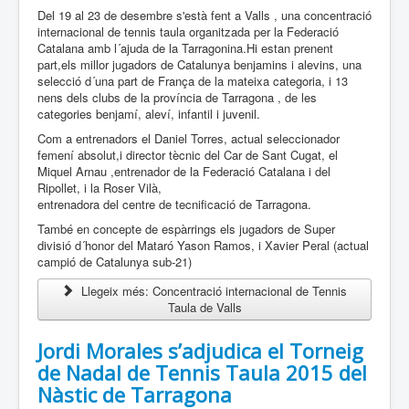
Del 19 al 23 de desembre s'està fent a Valls , una concentració
internacional de tennis taula organitzada per la Federació
Catalana amb l´ajuda de la Tarragonina.Hi estan prenent
part,els millor jugadors de Catalunya benjamins i alevins, una
selecció d´una part de França de la mateixa categoria, i 13
nens dels clubs de la província de Tarragona , de les
categories benjamí, aleví, infantil i juvenil.
Com a entrenadors el Daniel Torres, actual seleccionador
femení absolut,i director tècnic del Car de Sant Cugat, el
Miquel Arnau ,entrenador de la Federació Catalana i del
Ripollet, i la Roser Vilà,
entrenadora del centre de tecnificació de Tarragona.
També en concepte de espàrrings els jugadors de Super
divisió d´honor del Mataró Yason Ramos, i Xavier Peral (actual
campió de Catalunya sub-21)
Llegeix més: Concentració internacional de Tennis
Taula de Valls
Jordi Morales s’adjudica el Torneig
de Nadal de Tennis Taula 2015 del
Nàstic de Tarragona