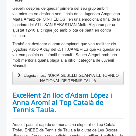
Gebellí despres de quedar primera del seu grup amb 4
victories es va desfer a semifinals de la Jugadora Aragonesa
Marta Arranz del C.N.HELIOS i en una emocionant final de la
jugadora del ATL. SAN SEBASTIAN Maite Aizpurua per un
ajustat 12-10 al cinquè joc amb pilota de partit en contra
inclosa.
També cal destacar el gran campionat que van realitzar els
jugadors Pablo Alday del C.T.T.CAMBRILS que va quedar en
vuitena posició en infantil masculí i Senen Alegret amb una
molt meritòria quarta plaça a la difícil categoria de Juvenil
Masculí.
Llegeix més: NÚRIA GEBELLÍ GUANYA EL TORNEO
NACIONAL DE TENNIS TAULA
Excel·lent 2n lloc d’Adam López i
Anna Aromí al Top Català de
Tennis Taula.
Aquest passat cap de setmana s’ha disputat el Top Català
Trofeu ENEBE de Tennis de Taula a la ciutat de Les Borges
Blanques. Aquesta competició reuneix als millors 8 palistes de