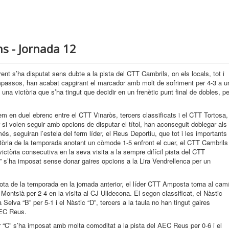
ons - Jornada 12
erent s’ha disputat sens dubte a la pista del CTT Cambrils, on els locals, tot i
passos, han acabat capgirant el marcador amb molt de sofriment per 4-3 a u
na victòria que s’ha tingut que decidir en un frenètic punt final de dobles, pe
em en duel ebrenc entre el CTT Vinaròs, tercers classificats i el CTT Tortosa,
 si volen seguir amb opcions de disputar el títol, han aconseguit doblegar als
més, seguiran l’estela del ferm líder, el Reus Deportiu, que tot i les importants
ctòria de la temporada anotant un còmode 1-5 enfront el cuer, el CTT Cambrils
ictòria consecutiva en la seva visita a la sempre difícil pista del CTT
“B” s’ha imposat sense donar gaires opcions a la Lira Vendrellenca per un
rota de la temporada en la jornada anterior, el líder CTT Amposta torna al cam
 Montsià per 2-4 en la visita al CJ Ulldecona. El segon classificat, el Nàstic
 Selva “B” per 5-1 i el Nàstic “D”, tercers a la taula no han tingut gaires
AEC Reus.
er “C” s’ha imposat amb molta comoditat a la pista del AEC Reus per 0-6 i el