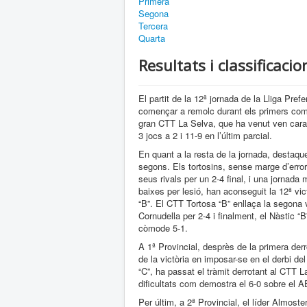
Primera
Segona
Tercera
Quarta
Resultats i classificaci
El partit de la 12ª jornada de la Lliga Pref
començar a remolc durant els primers com
gran CTT La Selva, que ha venut ven cara u
3 jocs a 2 i 11-9 en l’últim parcial.
En quant a la resta de la jornada, destaqu
segons. Els tortosins, sense marge d’error
seus rivals per un 2-4 final, i una jornada 
baixes per lesió, han aconseguit la 12ª vi
“B”. El CTT Tortosa “B” enllaça la segona v
Cornudella per 2-4 i finalment, el Nàstic 
còmode 5-1.
A 1ª Provincial, desprès de la primera der
de la victòria en imposar-se en el derbi del
“C”, ha passat el tràmit derrotant al CTT La
dificultats com demostra el 6-0 sobre el 
Per últim, a 2ª Provincial, el líder Almost