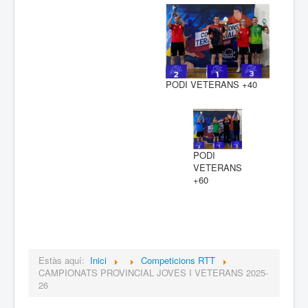
PODI VETERANS +40
PODI
VETERANS
+60
Estàs aquí:
Inici
Competicions RTT
CAMPIONATS PROVINCIAL JOVES I VETERANS 2025-
26